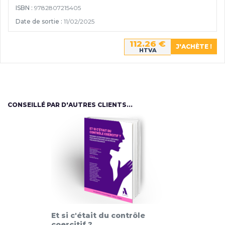
ISBN :
9782807215405
Date de sortie :
11/02/2025
112.26 €
HTVA
CONSEILLÉ PAR D'AUTRES CLIENTS...
Et si c'était du contrôle
coercitif ?