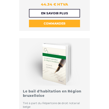
44.34 € HTVA
44.34 €
EN SAVOIR PLUS
COMMANDER
HTVA
Le bail d'habitation en Région
bruxelloise
Tiré à part du Répertoire de droit notarial
belge