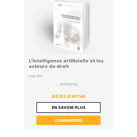
L’intelligence artificielle et les
acteurs du droit
cup 241
Anthemis
83.02 € HTVA
83.02 €
EN SAVOIR PLUS
COMMANDER
HTVA