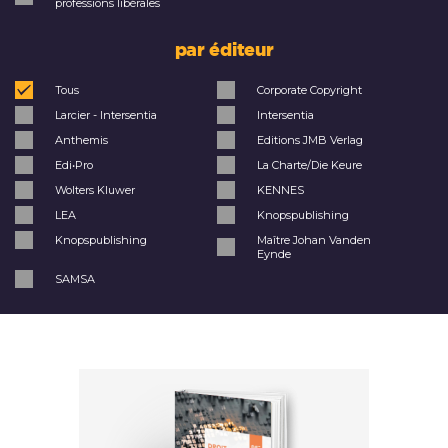
professions libérales
par éditeur
Tous
Corporate Copyright
Larcier - Intersentia
Intersentia
Anthemis
Editions JMB Verlag
Edi•Pro
La Charte/Die Keure
Wolters Kluwer
KENNES
LEA
Knopspublishing
Knopspublishing
Maître Johan Vanden
Eynde
SAMSA