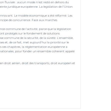
tion fluviale : aucun mode n’est resté en dehors du
nte juridique européenne. La legislation de l’Union
et innovant. Le modèle économique a été réformé. Les
rincipe de concurrence. Face aux marches
ance commune de l’activité, parce que la législation
 sont protégés sur le fondement de solutions
rise commune de la sécurité, de la sûreté. L’ensemble,
s et, de ce fait, met aujourd’hui la priorité sur le
s ces chapitres, la réglementation européenne a
t nationales, pour fonder un ensemble coherent appelé
n droit aérien, droit des transports, droit européen et