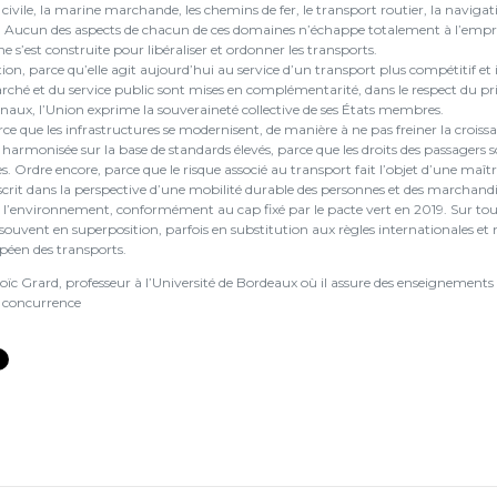
 civile, la marine marchande, les chemins de fer, le transport routier, la naviga
. Aucun des aspects de chacun de ces domaines n’échappe totalement à l’emprei
 s’est construite pour libéraliser et ordonner les transports.
tion, parce qu’elle agit aujourd’hui au service d’un transport plus compétitif 
arché et du service public sont mises en complémentarité, dans le respect du p
onaux, l’Union exprime la souveraineté collective de ses États membres.
ce que les infrastructures se modernisent, de manière à ne pas freiner la croiss
t harmonisée sur la base de standards élevés, parce que les droits des passagers
. Ordre encore, parce que le risque associé au transport fait l’objet d’une maît
nscrit dans la perspective d’une mobilité durable des personnes et des marchandise
e l’environnement, conformément au cap fixé par le pacte vert en 2019. Sur tou
 souvent en superposition, parfois en substitution aux règles internationales e
péen des transports.
oïc Grard, professeur à l’Université de Bordeaux où il assure des enseignements e
a concurrence