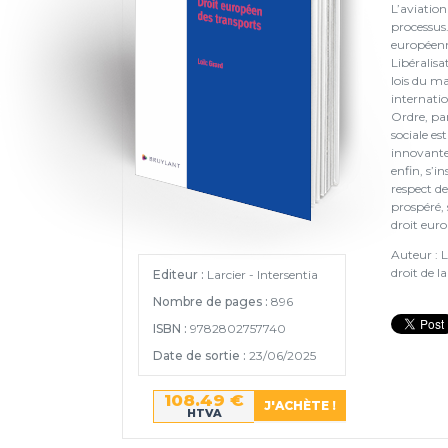
L’aviation
processus
européenne
Libéralisa
lois du m
internati
Ordre, par
sociale es
innovantes
enfin, s’i
respect d
prospéré,
droit euro
Auteur : L
droit de l
Editeur :
Larcier - Intersentia
Nombre de pages :
896
ISBN :
9782802757740
Date de sortie :
23/06/2025
108.49 €
HTVA