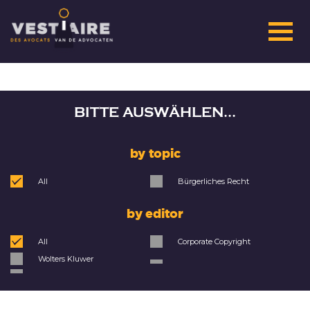
BITTE AUSWÄHLEN...
by topic
All
Bürgerliches Recht
by editor
All
Corporate Copyright
Wolters Kluwer