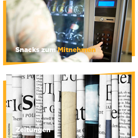
Hier staat ook een automaat voor diverse
drankjes en snacks.
Om hunkeren naar voedsel tijdens de soms
eindeloze hoorzittingen te vermijden.
Snacks zum
Mitnehmen
Zeitungen