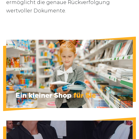
ermöglicht die genaue Rückverfolgung
wertvoller Dokumente.
Last-Minute-Druck, kleine Büromaterialien,
weiße plissierte Lätzchen... Fragen Sie uns,
was Sie brauchen und wir werden unser
Bestes tun, um es für Sie zu besorgen.
Ein kleiner Shop
für Sie
Neue Gerichtsrobe sind in den Größen