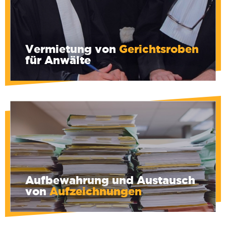
Small, Large und Xtra Large zum Preis von 3
€ pro Ausleihe erhältlich.
Vermietung von
Gerichtsroben
für Anwälte
Geben Sie den Ordnercode ein...
Aufbewahrung und Austausch
von
Aufzeichnungen