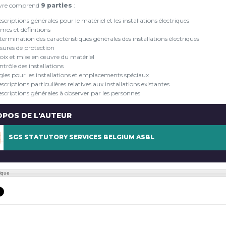
ivre comprend
9 parties
:
scriptions générales pour le matériel et les installations électriques
mes et définitions
ermination des caractéristiques générales des installations électriques
sures de protection
oix et mise en œuvre du matériel
trôle des installations
gles pour les installations et emplacements spéciaux
scriptions particulières relatives aux installations existantes
escriptions générales à observer par les personnes
OPOS DE L'AUTEUR
SGS STATUTORY SERVICES BELGIUM ASBL
dique