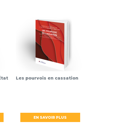
État
Les pourvois en cassation
EN SAVOIR PLUS