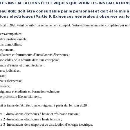
ES INSTALLATIONS ÉLECTRIQUES QUE POUR LES INSTALLATIONS
au RGIE doit être consultable par le personnel et doit être mis à
tions électriques (Partie 9. Exigences générales à observer par l
RGIE 2020 vient de subir un remaniement complet.
Notre édition actualisée, complétée par un 
erts-comptables;
dics professionnels;
nts immobiliers;
repreneurs;
tallateurs et fournisseurs d’installations électriques ;
ponsables de la sécurité dans une entreprise ;
eaux d’études et d’architectures ;
erts judiciaires;
cats;
eaux d'expertise;
énieurs;
eignants et étudiants en formation technique;
te profession liée au bâtiment...
it la trame de l'Arrêté royal en vigueur à partir du 1er juin 2020 :
re 1 -Installations électriques à basse et très basse tension ;
re 2 -Installations électriques à haute tension ;
re 3 -Installations de transport et de distribution d’énergie électrique.