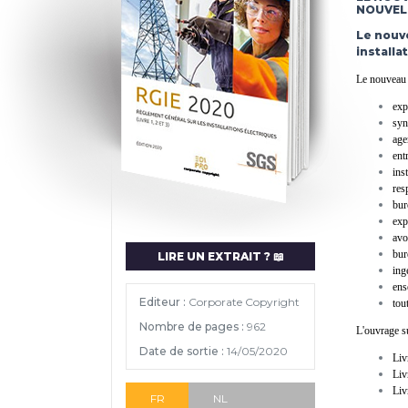
NOUVELL
Le nouve
installa
Le nouveau 
exp
syn
age
ent
ins
res
bur
exp
avo
bur
LIRE UN EXTRAIT ? 📖
ing
ens
Editeur :
Corporate Copyright
tou
Nombre de pages :
962
L'ouvrage su
Date de sortie :
14/05/2020
Liv
Liv
Liv
FR
NL