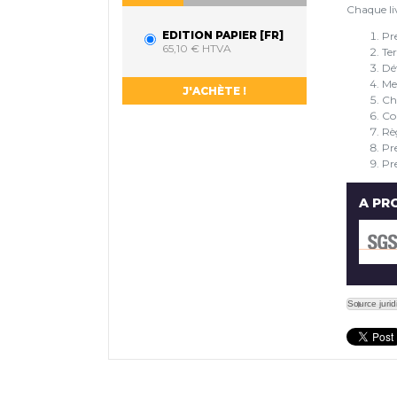
Chaque l
EDITION PAPIER [FR]
Pre
65,10 € HTVA
Ter
Dét
Me
Ch
Con
Rè
Pre
Pr
A PR
Source juri