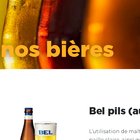
z
nos bières
Bel pils (a
L’utilisation de ma
paille claire, ains