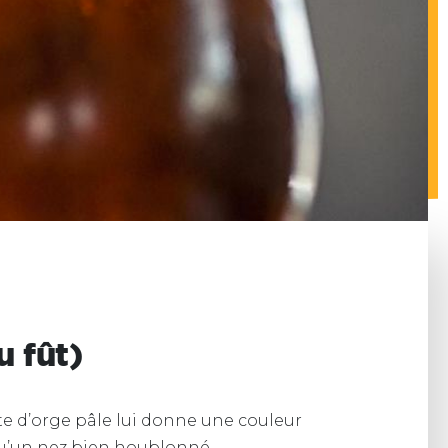
u fût)
lte d’orge pâle lui donne une couleur
i qu’un nez bien houblonné.